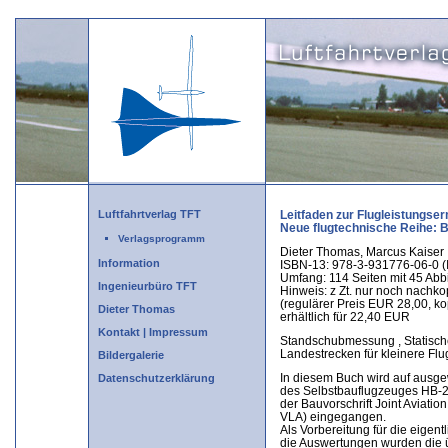
Luftfahrtverlag TFT
Leitfaden zur Flugleistungser
Neue flugtechnische Reihe: 
Verlagsprogramm
Dieter Thomas, Marcus Kaiser
Information
ISBN-13: 978-3-931776-06-0 (
Umfang: 114 Seiten mit 45 Ab
Ingenieurbüro TFT
Hinweis: z Zt. nur noch nachk
(regulärer Preis EUR 28,00, kop
Dieter Thomas
erhältlich für 22,40 EUR
Kontakt | Impressum
Standschubmessung , Statische
Landestrecken für kleinere Fl
Bildergalerie
In diesem Buch wird auf ausge
Datenschutzerklärung
des Selbstbauflugzeuges HB-20
der Bauvorschrift Joint Aviati
VLA) eingegangen.
Als Vorbereitung für die eige
die Auswertungen wurden die